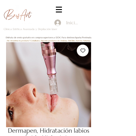
Iniciar Sesión
Clínica Estética Avanzada y Depilación láser
Disfruta de envío gratuito en compras superiores a 120€. Para destinos España/Península.
¿No encuentras tu producto? Consúltanos, dispones productos de: Utsukusy, SkinClinic, Karoma, Naturnua.
Dermapen, Hidratación labios