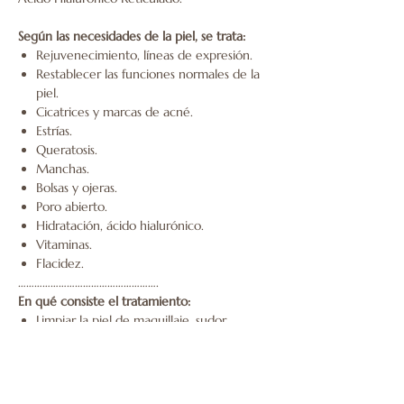
Según las necesidades de la piel, se trata:
Rejuvenecimiento, líneas de expresión.
Restablecer las funciones normales de la
piel.
Cicatrices y marcas de acné.
Estrías.
Queratosis.
Manchas.
Bolsas y ojeras.
Poro abierto.
Hidratación, ácido hialurónico.
Vitaminas.
Flacidez.
…………………………………………….
En qué consiste el tratamiento:
Limpiar la piel de maquillaje, sudor,
polución ambiental…
Aplicar peeling Scrub.
Trabajar con el Dermapen, con
biológico específico de ácido hialurónico.