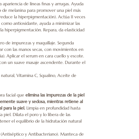
la apariencia de líneas finas y arrugas. Ayuda
so de melanina para promover una piel más
reduce la hiperpigmentación). Actúa 11 veces
a como antioxidante, ayuda a minimizar las
a hiperpigmentación. Repara, da elasticidad
tro de impurezas y maquillaje. Segunda
icar con las manos secas, con movimientos en
ibia). Aplicar el serum en cara cuello y escote.
 con un suave masaje ascendente. Durante el
atural, Vitamina C, Squalino, Aceite de
ora facial que
elimina las impurezas de la piel
lemente suave y sedosa, mientras retiene al
 para la piel.
Limpia en profundidad hasta
 piel. Dilata el poro y lo libera de las
ner el equilibrio de la hidratación natural
n (Antiséptico y Antibacteriano). Manteca de