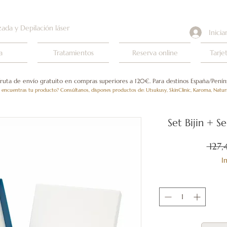
zada y Depilación láser
Inicia
a
Tratamientos
Reserva online
Tarje
fruta de envío gratuito en compras superiores a 120€. Para destinos España/Peníns
 encuentras tu producto? Consúltanos, dispones productos de: Utsukusy, SkinClinic, Karoma, Natur
Set Bijin + 
 127,
I