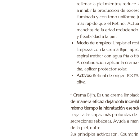
rellenar la piel mientras reduce 
a inhibir la producción de exce
iluminada y con tono uniforme (
más rápido que el Retinol. Actú
manchas de la edad reduciendo l
y flexibilidad a la piel.
Modo de empleo:
Limpiar el ros
limpieza con la crema Bijin, apl
espiral (retirar con agua fría o t
A continuación aplicar la crema
día, aplicar protector solar.
Activos:
Retinal de origen 100% n
oliva.
* Crema Bijin: Es una crema limpiad
de manera eficaz dejándola increíb
mismo tiempo la hidratación esencial
llegar a las capas más profundas de la
secreciones sebáceas.
Ayuda a mante
de la piel, nutre.
Sus principios activos son: Coumari