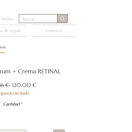
r Sesión
ta de regalo
Contacto
ula.
nua.
Serum + Crema RETINAL
Precio
Precio
46 € 
120,00 €
de
mpuesto incluido
oferta
Cantidad
*