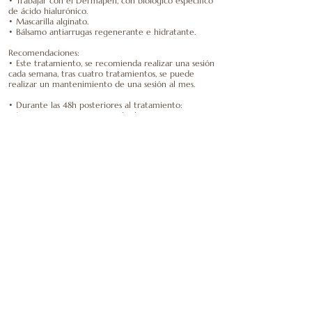
• Trabajar con el Dermapen, con biológico específico
de ácido hialurónico.
• Mascarilla alginato.
• Bálsamo antiarrugas regenerante e hidratante.
Recomendaciones:
• Este tratamiento, se recomienda realizar una sesión
cada semana, tras cuatro tratamientos, se puede
realizar un mantenimiento de una sesión al mes.
• Durante las 48h posteriores al tratamiento:
o Importante no exponerse al sol.
o No realizar ejercicio, ni saunas.
o No aplicar maquillaje.
• Mantén una rutina SkinCare en casa de mañana y
noche.
• Usar protector solar.
50
50 €
euros
Reservar ahora
Política de cancelación
Para cancelar o cambiar tu cita, avisa con al menos,
24 horas de antelación.