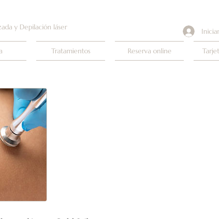
zada y Depilación láser
Inicia
a
Tratamientos
Reserva online
Tarje