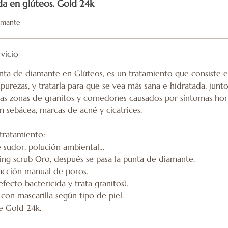
a en glúteos. Gold 24k
amante
rvicio
nta de diamante en Glúteos, es un tratamiento que consiste en
mpurezas, y tratarla para que se vea más sana e hidratada, junt
esas zonas de granitos y comedones causados por síntomas hor
n sebácea, marcas de acné y cicatrices.
 tratamiento:
de sudor, polución ambiental…
ling scrub Oro, después se pasa la punta de diamante.
tracción manual de poros.
efecto bactericida y trata granitos).
con mascarilla según tipo de piel.
e Gold 24k.